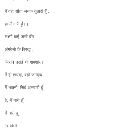
मेँ वही सीता जनक दुलारी हूँ ,,
हा मेँ नारी हूँ।।
लक्ष्मी बाई जैसी वीर
अंग्रेज़ो के विरुद्ध ,
जिसने उठाई थी शमशीर।
मेँ ही शारदा, वही जगदम्ब
मेँ भवानी, सिहं असवारी हूँ।
है, मेँ नारी हूँ।
मेँ नारी हू।।
~akkii